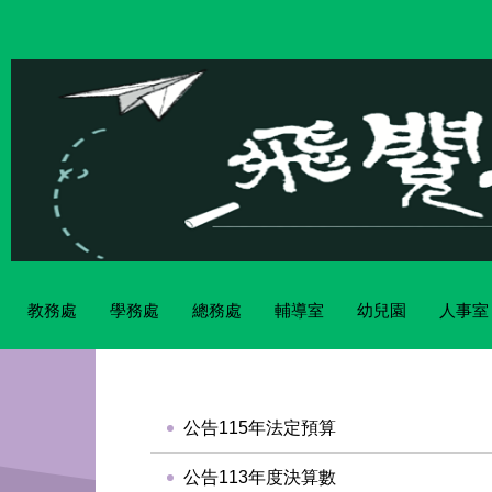
跳
到
主
要
內
容
區
教務處
學務處
總務處
輔導室
幼兒園
人事室
校
園
主
要
公告115年法定預算
選
單
公告113年度決算數