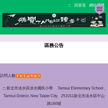
跳
:::
回首頁
網站導覽
到
主
要
內
容
區
校
區務公告
園
主
要
選
單
訪問人數
:::
新北市淡水區淡水國民小學 Tamsui Elementary School ,
Tamsui District, New Taipei City. 251011新北市淡水區中山
路160號