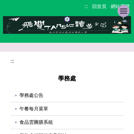
跳
:::
回首頁
網站導覽
到
主
要
內
容
區
校
園
:::
主
要
學務處
選
單
學務處公告
午餐每月菜單
食品雲團膳系統