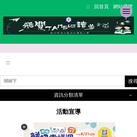
跳
:::
回首頁
網站導覽
到
主
要
內
容
區
校
園
:::
主
要
搜
選
單
資訊分類清單
活動宣導
學校簡介
重要公告