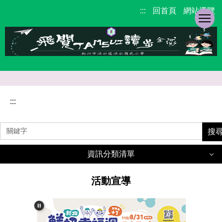
跳
:::
回首頁
網站導覽
到
主
要
內
容
區
校
園
:::
主
要
搜
選
單
資訊分類清單
活動宣導
學校簡介
重要公告